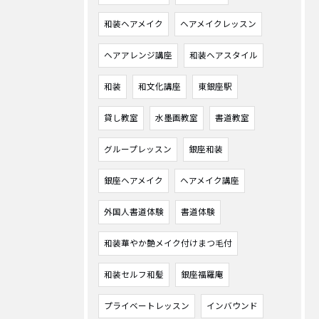
和装ヘアメイク
ヘアメイクレッスン
ヘアアレンジ講座
和装ヘアスタイル
和装
和文化講座
東銀座駅
貸し教室
水墨画教室
書道教室
グループレッスン
銀座和装
銀座ヘアメイク
ヘアメイク講座
外国人書道体験
書道体験
和装華やか艶メイク付けまつ毛付
和装セルフ和髪
銀座福羅庵
プライベートレッスン
インバウンド