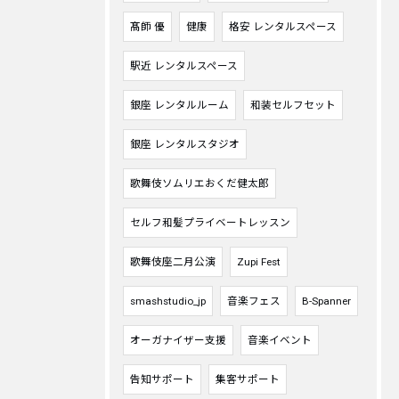
髙師 優
健康
格安 レンタルスペース
駅近 レンタルスペース
銀座 レンタルルーム
和装セルフセット
銀座 レンタルスタジオ
歌舞伎ソムリエおくだ健太郎
セルフ和髪プライベートレッスン
歌舞伎座二月公演
Zupi Fest
smashstudio_jp
音楽フェス
B-Spanner
オーガナイザー支援
音楽イベント
告知サポート
集客サポート