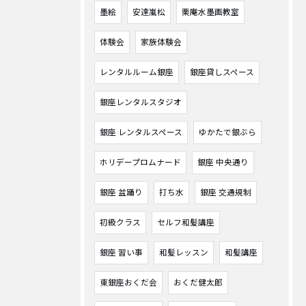
墨絵
安達嵐松
栗庵水墨画教室
体験会
家族体験会
レンタルルーム銀座
銀座貸しスペース
銀座レンタルスタジオ
銀座 レンタルスペース
ゆかたで銀ぶら
ホリデープロムナード
銀座 中央通り
銀座 盆踊り
打ち水
銀座 交通規制
初級クラス
セルフ和髪講座
銀座 習い事
和髪レッスン
和髪講座
東銀座おくだ会
おくだ健太郎