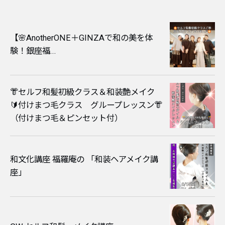
​【🌸AnotherONE＋GINZAで和の美を体
験！銀座福...
👘セルフ和髪初級クラス＆和装艶メイク
🔰付けまつ毛クラス グループレッスン👘
（付けまつ毛＆ピンセット付）
和文化講座 福羅庵の 「和装ヘアメイク講
座」