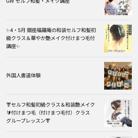
GW セルフ和髪・メイク講座
✨4・5月 銀座福羅庵の和装セルフ和髪初
級クラス＆華やか艶メイク付けまつ毛付
講座✨
外国人書道体験
👘セルフ和髪初級クラス＆和装艶メイク
🔰付けまつ毛（付けまつ毛付）クラス
グループレッスン👘