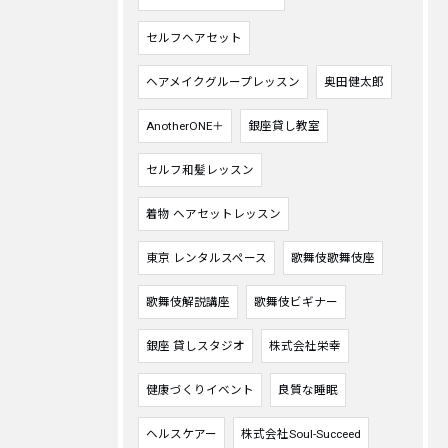
セルフヘアセット
ヘアメイクグループレッスン
奥田健太郎
AnotherONE＋
銀座貸し教室
セルフ和髪レッスン
着物 ヘアセットレッスン
東京 レンタルスペース
歌舞伎歌舞伎座
歌舞伎解説講座
歌舞伎ビギナー
銀座 貸しスタジオ
株式会社栄幸
健康づくりイベント
良質な睡眠
ヘルスケアー
株式会社Soul-Succeed