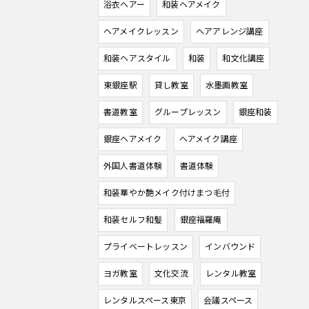
浴衣ヘアー
和装ヘアメイク
ヘアメイクレッスン
ヘアアレンジ講座
和装ヘアスタイル
和装
和文化講座
東銀座駅
貸し教室
水墨画教室
書道教室
グループレッスン
銀座和装
銀座ヘアメイク
ヘアメイク講座
外国人書道体験
書道体験
和装華やか艶メイク付けまつ毛付
和装セルフ和髪
銀座福羅庵
プライベートレッスン
インバウンド
ヨガ教室
文化交流
レンタル教室
レンタルスペース東京
会議スペース