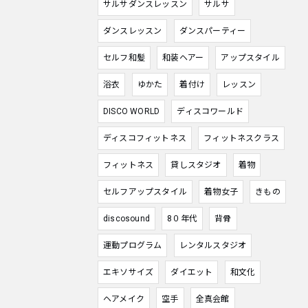
サルサダンスレッスン
サルサ
ダンスレッスン
ダンスパーティー
セルフ和髪
和装ヘアー
アップスタイル
浴衣
ゆかた
着付け
レッスン
DISCO WORLD
ディスコワールド
ディスコフィットネス
フィットネスクラス
フィットネス
貸しスタジオ
着物
セルフアップスタイル
着物女子
きもの
discosound
8０年代
背骨
運動プログラム
レンタルスタジオ
エキソサイズ
ダイエット
和文化
ヘアメイク
空手
全真会館