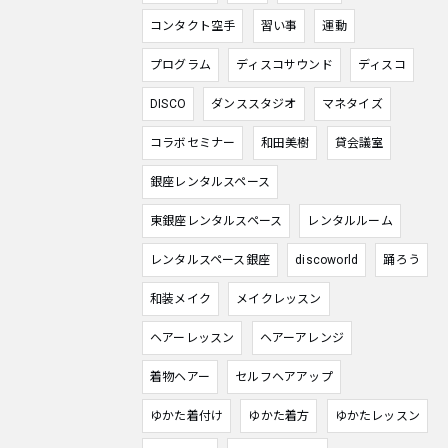
コンタクト空手
習い事
運動
プログラム
ディスコサウンド
ディスコ
DISCO
ダンススタジオ
マネタイズ
コラボセミナー
和田美樹
貸会議室
銀座レンタルスペース
東銀座レンタルスペース
レンタルルーム
レンタルスペース銀座
discoworld
踊ろう
和装メイク
メイクレッスン
ヘアーレッスン
ヘアーアレンジ
着物ヘアー
セルフヘアアップ
ゆかた着付け
ゆかた着方
ゆかたレッスン