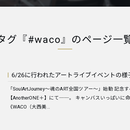
タグ『#waco』のページ一
6/26に行われたアートライブイベントの様
「SoulArtJourney～魂のART全国ツアー～」始動
【AnotherONE＋】にて──。 キャンバスいっぱ
《WACO（大西美…