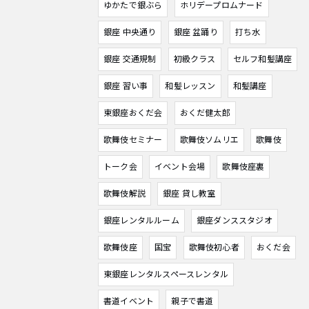
ゆかたで銀ぶら
ホリデープロムナード
銀座 中央通り
銀座 盆踊り
打ち水
銀座 交通規制
初級クラス
セルフ和髪講座
銀座 習い事
和髪レッスン
和髪講座
東銀座おくだ会
おくだ健太郎
歌舞伎セミナー
歌舞伎ソムリエ
歌舞伎
トーク会
イベント会場
歌舞伎座裏
歌舞伎解説
銀座 貸し教室
銀座レンタルルーム
銀座ダンススタジオ
歌舞伎座
国宝
歌舞伎初心者
おくだ会
東銀座レンタルスペースレンタル
書道イベント
親子で書道