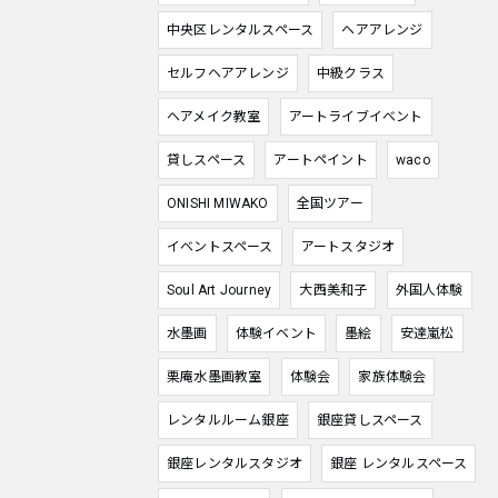
中央区レンタルスペース
ヘアアレンジ
セルフヘアアレンジ
中級クラス
ヘアメイク教室
アートライブイベント
貸しスペース
アートペイント
waco
ONISHI MIWAKO
全国ツアー
イベントスペース
アートスタジオ
Soul Art Journey
大西美和子
外国人体験
水墨画
体験イベント
墨絵
安達嵐松
栗庵水墨画教室
体験会
家族体験会
レンタルルーム銀座
銀座貸しスペース
銀座レンタルスタジオ
銀座 レンタルスペース