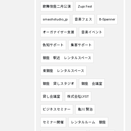
歌舞伎座二月公演
Zupi Fest
smashstudio_jp
音楽フェス
B-Spanner
オーガナイザー支援
音楽イベント
告知サポート
集客サポート
銀座 駅近 レンタルスペース
東銀座 レンタルスペース
銀座 貸しスタジオ
銀座 会議室
貸し会議室
株式会社LYST
ビジネスセミナー
亀川 賢治
セミナー開催
レンタルルーム 銀座