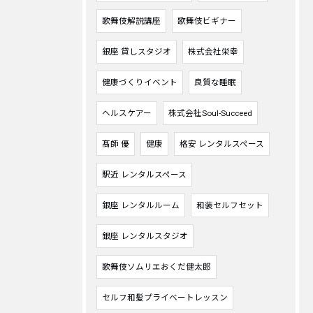
歌舞伎解説講座
歌舞伎ビギナー
銀座 貸しスタジオ
株式会社栄幸
健康づくりイベント
良質な睡眠
ヘルスケアー
株式会社Soul-Succeed
髙師 優
健康
格安 レンタルスペース
駅近 レンタルスペース
銀座 レンタルルーム
和装セルフセット
銀座 レンタルスタジオ
歌舞伎ソムリエおくだ健太郎
セルフ和髪プライベートレッスン