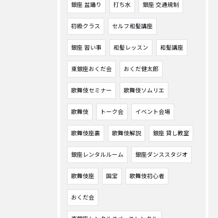
銀座 盆踊り
打ち水
銀座 交通規制
初級クラス
セルフ和髪講座
銀座 習い事
和髪レッスン
和髪講座
東銀座おくだ会
おくだ健太郎
歌舞伎セミナー
歌舞伎ソムリエ
歌舞伎
トーク会
イベント会場
歌舞伎座裏
歌舞伎解説
銀座 貸し教室
銀座レンタルルーム
銀座ダンススタジオ
歌舞伎座
国宝
歌舞伎初心者
おくだ会