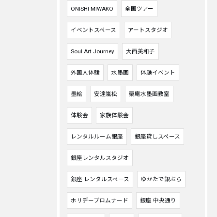
ONISHI MIWAKO
全国ツアー
イベントスペース
アートスタジオ
Soul Art Journey
大西美和子
外国人体験
水墨画
体験イベント
墨絵
安達嵐松
栗庵水墨画教室
体験会
家族体験会
レンタルルーム銀座
銀座貸しスペース
銀座レンタルスタジオ
銀座 レンタルスペース
ゆかたで銀ぶら
ホリデープロムナード
銀座 中央通り