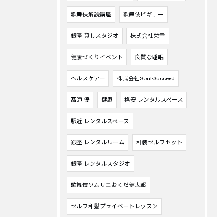
歌舞伎解説講座
歌舞伎ビギナー
銀座 貸しスタジオ
株式会社栄幸
健康づくりイベント
良質な睡眠
ヘルスケアー
株式会社Soul-Succeed
髙師 優
健康
格安 レンタルスペース
駅近 レンタルスペース
銀座 レンタルルーム
和装セルフセット
銀座 レンタルスタジオ
歌舞伎ソムリエおくだ健太郎
セルフ和髪プライベートレッスン