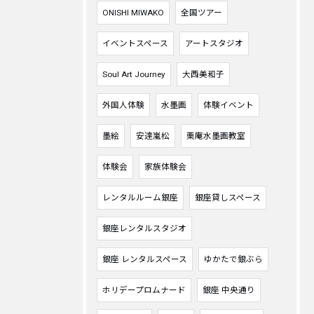
ONISHI MIWAKO
全国ツアー
イベントスペース
アートスタジオ
Soul Art Journey
大西美和子
外国人体験
水墨画
体験イベント
墨絵
安達嵐松
栗庵水墨画教室
体験会
家族体験会
レンタルルーム銀座
銀座貸しスペース
銀座レンタルスタジオ
銀座 レンタルスペース
ゆかたで銀ぶら
ホリデープロムナード
銀座 中央通り