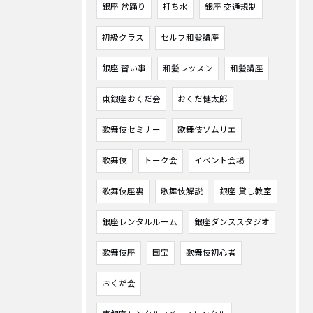
銀座 盆踊り
打ち水
銀座 交通規制
初級クラス
セルフ和髪講座
銀座 習い事
和髪レッスン
和髪講座
東銀座おくだ会
おくだ健太郎
歌舞伎セミナー
歌舞伎ソムリエ
歌舞伎
トーク会
イベント会場
歌舞伎座裏
歌舞伎解説
銀座 貸し教室
銀座レンタルルーム
銀座ダンススタジオ
歌舞伎座
国宝
歌舞伎初心者
おくだ会