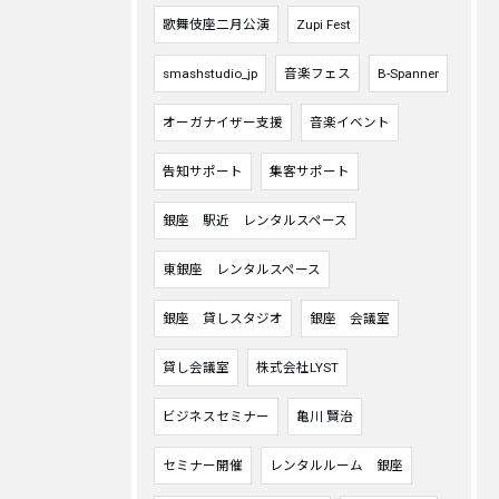
歌舞伎座二月公演
Zupi Fest
smashstudio_jp
音楽フェス
B-Spanner
オーガナイザー支援
音楽イベント
告知サポート
集客サポート
銀座 駅近 レンタルスペース
東銀座 レンタルスペース
銀座 貸しスタジオ
銀座 会議室
貸し会議室
株式会社LYST
ビジネスセミナー
亀川 賢治
セミナー開催
レンタルルーム 銀座