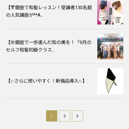
​【👘銀座で和髪レッスン！受講者130名超
の人気講座が**A...
​【🌸銀座で一歩進んだ和の美を！「9月の
セルフ和髪初級クラス...
【✨さらに使いやすく！新備品導入✨】
1
2
3