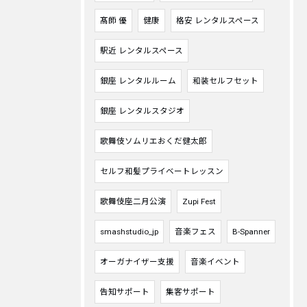
髙師 優
健康
格安 レンタルスペース
駅近 レンタルスペース
銀座 レンタルルーム
和装セルフセット
銀座 レンタルスタジオ
歌舞伎ソムリエおくだ健太郎
セルフ和髪プライベートレッスン
歌舞伎座二月公演
Zupi Fest
smashstudio_jp
音楽フェス
B-Spanner
オーガナイザー支援
音楽イベント
告知サポート
集客サポート