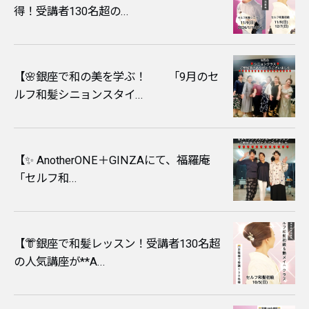
得！受講者130名超の...
【🌸銀座で和の美を学ぶ！ 「9月のセ
ルフ和髪シニョンスタイ...
【✨ AnotherONE＋GINZAにて、福羅庵
「セルフ和...
​【👘銀座で和髪レッスン！受講者130名超
の人気講座が**A...