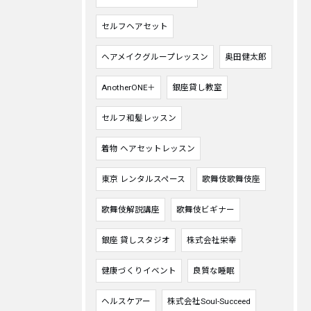
セルフヘアセット
ヘアメイクグループレッスン
奥田健太郎
AnotherONE＋
銀座貸し教室
セルフ和髪レッスン
着物 ヘアセットレッスン
東京 レンタルスペース
歌舞伎歌舞伎座
歌舞伎解説講座
歌舞伎ビギナー
銀座 貸しスタジオ
株式会社栄幸
健康づくりイベント
良質な睡眠
ヘルスケアー
株式会社Soul-Succeed