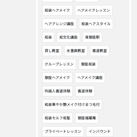
和装ヘアメイク
ヘアメイクレッスン
ヘアアレンジ講座
和装ヘアスタイル
和装
和文化講座
東銀座駅
貸し教室
水墨画教室
書道教室
グループレッスン
銀座和装
銀座ヘアメイク
ヘアメイク講座
外国人書道体験
書道体験
和装華やか艶メイク付けまつ毛付
和装セルフ和髪
銀座福羅庵
プライベートレッスン
インバウンド