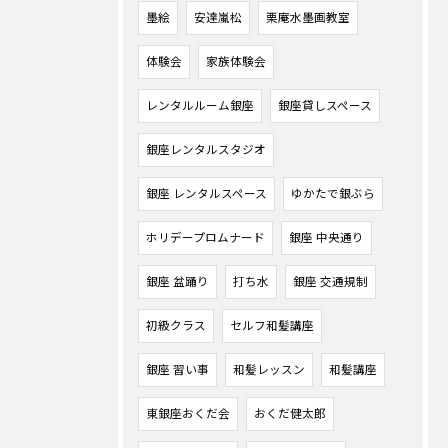
墨絵
安達嵐松
栗庵水墨画教室
体験会
家族体験会
レンタルルーム銀座
銀座貸しスペース
銀座レンタルスタジオ
銀座 レンタルスペース
ゆかたで銀ぶら
ホリデープロムナード
銀座 中央通り
銀座 盆踊り
打ち水
銀座 交通規制
初級クラス
セルフ和髪講座
銀座 習い事
和髪レッスン
和髪講座
東銀座おくだ会
おくだ健太郎