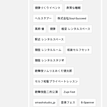
健康づくりイベント
良質な睡眠
ヘルスケアー
株式会社Soul-Succeed
髙師 優
健康
格安 レンタルスペース
駅近 レンタルスペース
銀座 レンタルルーム
和装セルフセット
銀座 レンタルスタジオ
歌舞伎ソムリエおくだ健太郎
セルフ和髪プライベートレッスン
歌舞伎座二月公演
Zupi Fest
smashstudio_jp
音楽フェス
B-Spanner