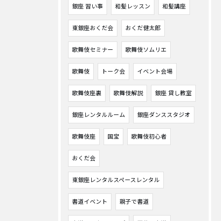
銀座 習い事
和髪レッスン
和髪講座
東銀座おくだ会
おくだ健太郎
歌舞伎セミナー
歌舞伎ソムリエ
歌舞伎
トーク会
イベント会場
歌舞伎座裏
歌舞伎解説
銀座 貸し教室
銀座レンタルルーム
銀座ダンススタジオ
歌舞伎座
国宝
歌舞伎初心者
おくだ会
東銀座レンタルスペースレンタル
書道イベント
親子で書道