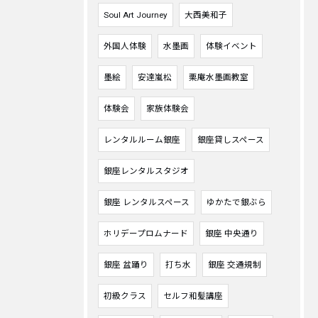
Soul Art Journey
大西美和子
外国人体験
水墨画
体験イベント
墨絵
安達嵐松
栗庵水墨画教室
体験会
家族体験会
レンタルルーム銀座
銀座貸しスペース
銀座レンタルスタジオ
銀座 レンタルスペース
ゆかたで銀ぶら
ホリデープロムナード
銀座 中央通り
銀座 盆踊り
打ち水
銀座 交通規制
初級クラス
セルフ和髪講座