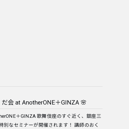
 AnotherONE＋GINZA 🌸
herONE＋GINZA 歌舞伎座のすぐ近く、銀座三
にて、特別なセミナーが開催されます！ 講師のおく