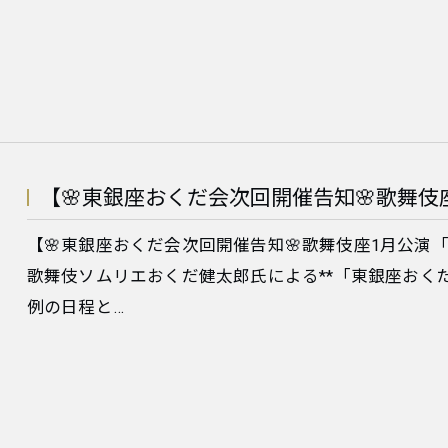
​【🌸東銀座おくだ会次回開催告知🌸歌舞伎座
​【🌸東銀座おくだ会次回開催告知🌸歌舞伎座1月公
歌舞伎ソムリエおくだ健太郎氏による**「東銀座おく
例の日程と…