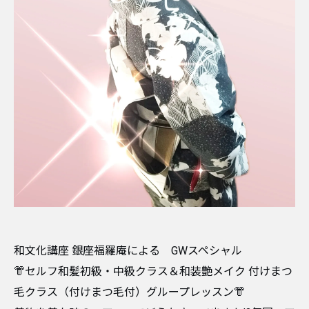
和文化講座 銀座福羅庵による GWスペシャル
👘セルフ和髪初級・中級クラス＆和装艶メイク 付けまつ
毛クラス（付けまつ毛付）グループレッスン👘