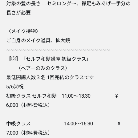
対象の髪の長さ……セミロング〜、襟足もみあげ一手分の
長さが必要
〈メイク持物〉
ご自身のメイク道具、拡大鏡
∼∼∼∼∼∼∼∼∼∼∼∼∼∼∼∼∼∼∼∼∼∼∼∼∼∼
〚②〛「セルフ和髪講座 初級クラス」
（ヘアーのみのクラス）
最低開講人数３名 1回完結のクラスです
5/6㈫祝
初級クラス セルフ和髪 11:00〜13:30 ¥
6,000（材料費税込）
中級クラス 14:00〜16:30 ¥
7,000（材料費税込）