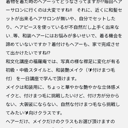
着物を着た時のヘアーってどうなさってますか!?毎回ヘア
ーサロンに行くのは大変ですね!! それに、近くに和髪セ
ットが出来るヘアサロンが無いや、自分でセットした
り、ヘアピースを使っているが不自然だし上手く出来な
い…等、和装ヘアーにはお悩みが多いせいで、着る機会を
諦めていないですか？着付けもヘアーも、家で完成させ
て出かけたいですね!?
和文化講座の福羅庵では、写真の様な襟足に変化が有る
初級・中級スタイルと、和装艶メイク（🔰付けまつ毛
付） を一日講座で学んで頂けます。
メイクは和装用に、ちょっと華やかな艶やかな立体感メ
イクと、付けまつ毛に挑戦したいけど、付け方が分から
ない、大袈裟にならない、自然な付けまつ毛なら挑戦し
てみたい🔰向けクラスです。
ヘアーだけ、メイクだけのクラスもお選び頂けますの