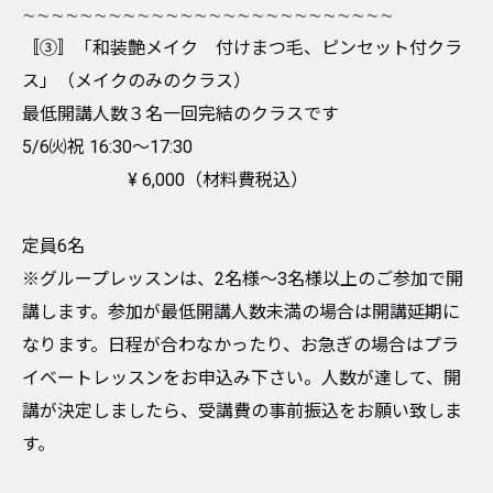
∼∼∼∼∼∼∼∼∼∼∼∼∼∼∼∼∼∼∼∼∼∼∼∼∼∼
〚③〛「和装艶メイク 付けまつ毛、ピンセット付クラ
ス」（メイクのみのクラス）
最低開講人数３名一回完結のクラスです
5/6㈫祝 16:30〜17:30
¥ 6,000（材料費税込）
定員6名
※グループレッスンは、2名様〜3名様以上のご参加で開
講します。参加が最低開講人数未満の場合は開講延期に
なります。日程が合わなかったり、お急ぎの場合はプラ
イベートレッスンをお申込み下さい。人数が達して、開
講が決定しましたら、受講費の事前振込をお願い致しま
す。