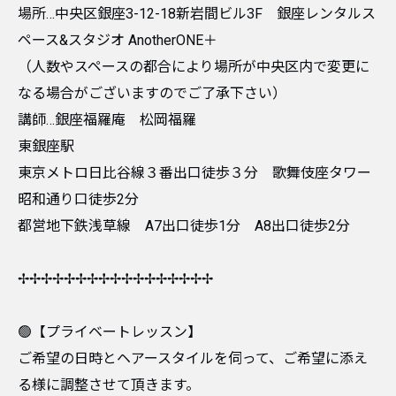
場所…中央区銀座3-12-18新岩間ビル3F 銀座レンタルス
ペース&スタジオ AnotherONE＋
（人数やスペースの都合により場所が中央区内で変更に
なる場合がございますのでご了承下さい）
講師…銀座福羅庵 松岡福羅
東銀座駅
東京メトロ日比谷線３番出口徒歩３分 歌舞伎座タワー
昭和通り口徒歩2分
都営地下鉄浅草線 A7出口徒歩1分 A8出口徒歩2分
✢✢✢✢✢✢✢✢✢✢✢✢✢✢✢✢✢
🟢【プライベートレッスン】
ご希望の日時とヘアースタイルを伺って、ご希望に添え
る様に調整させて頂きます。