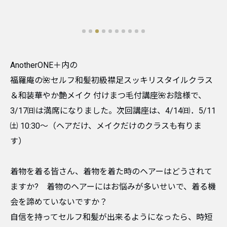
AnotherONE＋内の
福羅庵の🌺セルフ和髪初級襟足スッキリスタイルクラス
＆和装華やか艶メイク 付けまつ毛付講座🌺お陰様で、
3/17㈰は満席になりました。次回講座は、4/14㈰．5/11
㈯ 10:30〜（ヘアだけ、メイクだけのクラスも有りま
す）
着物を着る皆さん、着物を着た時のヘアーはどうされて
ますか? 着物のヘアーにはお悩みが多いせいで、着る機
会を諦めていないですか？
自信を持ってセルフ和髪が出来るようになったら、時短