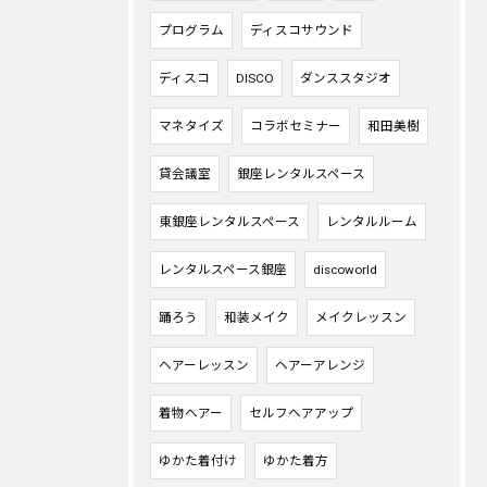
プログラム
ディスコサウンド
ディスコ
DISCO
ダンススタジオ
マネタイズ
コラボセミナー
和田美樹
貸会議室
銀座レンタルスペース
東銀座レンタルスペース
レンタルルーム
レンタルスペース銀座
discoworld
踊ろう
和装メイク
メイクレッスン
ヘアーレッスン
ヘアーアレンジ
着物ヘアー
セルフヘアアップ
ゆかた着付け
ゆかた着方