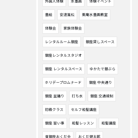
外国人体験
水墨画
体験イベント
墨絵
安達嵐松
栗庵水墨画教室
体験会
家族体験会
レンタルルーム銀座
銀座貸しスペース
銀座レンタルスタジオ
銀座 レンタルスペース
ゆかたで銀ぶら
ホリデープロムナード
銀座 中央通り
銀座 盆踊り
打ち水
銀座 交通規制
初級クラス
セルフ和髪講座
銀座 習い事
和髪レッスン
和髪講座
東銀座おくだ会
おくだ健太郎