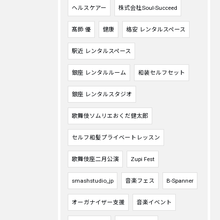
ヘルスケアー
株式会社Soul-Succeed
髙師 優
健康
格安 レンタルスペース
駅近 レンタルスペース
銀座 レンタルルーム
和装セルフセット
銀座 レンタルスタジオ
歌舞伎ソムリエおくだ健太郎
セルフ和髪プライベートレッスン
歌舞伎座二月公演
Zupi Fest
smashstudio_jp
音楽フェス
B-Spanner
オーガナイザー支援
音楽イベント