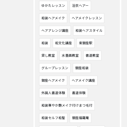
ゆかたレッスン
浴衣ヘアー
和装ヘアメイク
ヘアメイクレッスン
ヘアアレンジ講座
和装ヘアスタイル
和装
和文化講座
東銀座駅
貸し教室
水墨画教室
書道教室
グループレッスン
銀座和装
銀座ヘアメイク
ヘアメイク講座
外国人書道体験
書道体験
和装華やか艶メイク付けまつ毛付
和装セルフ和髪
銀座福羅庵