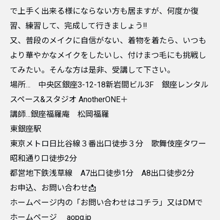
で上手く出来る様にならない方も居ますが、何度か復
習、練習して、完成して行きましょう!!
又、普段のメイクに自信がない、着物を着たら、いつも
より華やかなメイクをしたいし、付けまつ毛にも挑戦し
てみたい。そんな方は是非、受講して下さい。
場所… 中央区銀座3-12-18新岩間ビル3F 銀座レンタル
スペース&スタジオ AnotherONE＋
講師…銀座福羅庵 松岡福羅
東銀座駅
東京メトロ日比谷線３番出口徒歩３分 歌舞伎座タワー
昭和通り口徒歩2分
都営地下鉄浅草線 A7出口徒歩1分 A8出口徒歩2分
お申込、お問い合わせ📩
ホームページ内の「お問い合わせはコチラ」又はDMで
ホームページ aopg.jp