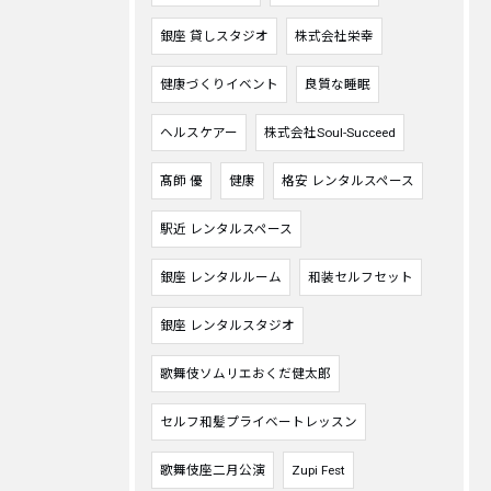
銀座 貸しスタジオ
株式会社栄幸
健康づくりイベント
良質な睡眠
ヘルスケアー
株式会社Soul-Succeed
髙師 優
健康
格安 レンタルスペース
駅近 レンタルスペース
銀座 レンタルルーム
和装セルフセット
銀座 レンタルスタジオ
歌舞伎ソムリエおくだ健太郎
セルフ和髪プライベートレッスン
歌舞伎座二月公演
Zupi Fest