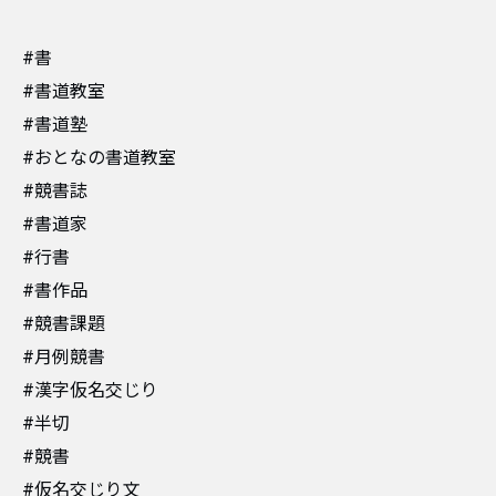
#書
#書道教室
#書道塾
#おとなの書道教室
#競書誌
#書道家
#行書
#書作品
#競書課題
#月例競書
#漢字仮名交じり
#半切
#競書
#仮名交じり文