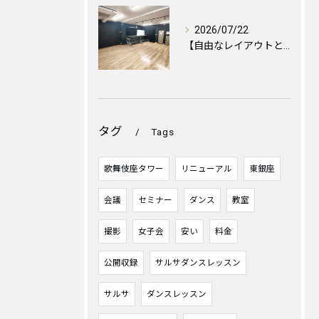
2026/07/22
【自由なレイアウトと心地よい空間づくりのために🪑✨】
タグ
Tags
歌舞伎座タワー
リニューアル
東銀座
会議
セミナー
ダンス
教室
撮影
女子会
安い
料金
公開収録
サルサダンスレッスン
サルサ
ダンスレッスン