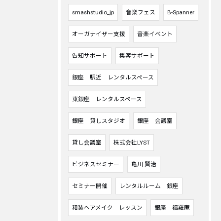
smashstudio_jp
音楽フェス
B-Spanner
オーガナイザー支援
音楽イベント
告知サポート
集客サポート
銀座 駅近 レンタルスペース
東銀座 レンタルスペース
銀座 貸しスタジオ
銀座 会議室
貸し会議室
株式会社LYST
ビジネスセミナー
亀川 賢治
セミナー開催
レンタルルーム 銀座
和装ヘアメイク レッスン
銀座 福羅庵