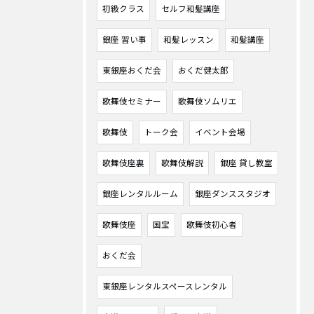
初級クラス
セルフ和髪講座
銀座 習い事
和髪レッスン
和髪講座
東銀座おくだ会
おくだ健太郎
歌舞伎セミナー
歌舞伎ソムリエ
歌舞伎
トーク会
イベント会場
歌舞伎座裏
歌舞伎解説
銀座 貸し教室
銀座レンタルルーム
銀座ダンススタジオ
歌舞伎座
国宝
歌舞伎初心者
おくだ会
東銀座レンタルスペースレンタル