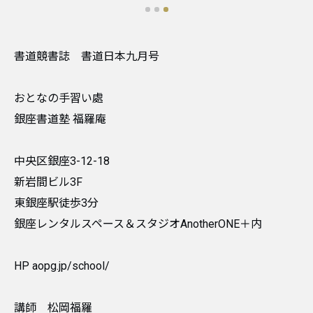
書道競書誌 書道日本九月号
おとなの手習い處
銀座書道塾 福羅庵
中央区銀座3-12-18
新岩間ビル3F
東銀座駅徒歩3分
銀座レンタルスペース＆スタジオAnotherONE＋内
HP aopg.jp/school/
講師 松岡福羅