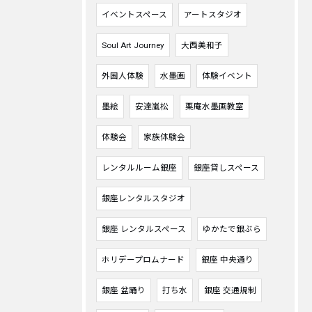
イベントスペース
アートスタジオ
Soul Art Journey
大西美和子
外国人体験
水墨画
体験イベント
墨絵
安達嵐松
栗庵水墨画教室
体験会
家族体験会
レンタルルーム銀座
銀座貸しスペース
銀座レンタルスタジオ
銀座 レンタルスペース
ゆかたで銀ぶら
ホリデープロムナード
銀座 中央通り
銀座 盆踊り
打ち水
銀座 交通規制