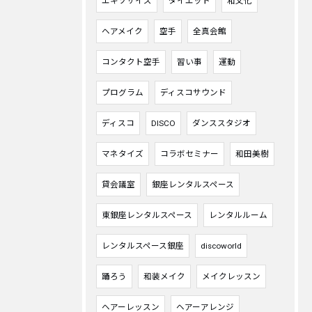
エキソサイズ
ダイエット
和文化
ヘアメイク
空手
全真会館
コンタクト空手
習い事
運動
プログラム
ディスコサウンド
ディスコ
DISCO
ダンススタジオ
マネタイズ
コラボセミナー
和田美樹
貸会議室
銀座レンタルスペース
東銀座レンタルスペース
レンタルルーム
レンタルスペース銀座
discoworld
踊ろう
和装メイク
メイクレッスン
ヘアーレッスン
ヘアーアレンジ