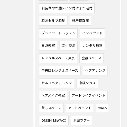
和装華やか艶メイク付けまつ毛付
和装セルフ和髪
銀座福羅庵
プライベートレッスン
インバウンド
ヨガ教室
文化交流
レンタル教室
レンタルスペース東京
会議スペース
中央区レンタルスペース
ヘアアレンジ
セルフヘアアレンジ
中級クラス
ヘアメイク教室
アートライブイベント
貸しスペース
アートペイント
waco
ONISHI MIWAKO
全国ツアー