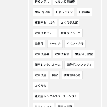
初級クラス
セルフ和髪講座
銀座 習い事
和髪レッスン
和髪講座
東銀座おくだ会
おくだ健太郎
歌舞伎セミナー
歌舞伎ソムリエ
歌舞伎
トーク会
イベント会場
歌舞伎座裏
歌舞伎解説
銀座 貸し教室
銀座レンタルルーム
銀座ダンススタジオ
歌舞伎座
国宝
歌舞伎初心者
おくだ会
東銀座レンタルスペースレンタル
書道イベント
親子で書道