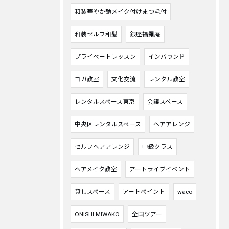
和装華やか艶メイク付けまつ毛付
和装セルフ和髪
銀座福羅庵
プライベートレッスン
インバウンド
ヨガ教室
文化交流
レンタル教室
レンタルスペース東京
会議スペース
中央区レンタルスペース
ヘアアレンジ
セルフヘアアレンジ
中級クラス
ヘアメイク教室
アートライブイベント
貸しスペース
アートペイント
waco
ONISHI MIWAKO
全国ツアー