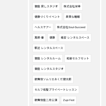
銀座 貸しスタジオ
株式会社栄幸
健康づくりイベント
良質な睡眠
ヘルスケアー
株式会社Soul-Succeed
髙師 優
健康
格安 レンタルスペース
駅近 レンタルスペース
銀座 レンタルルーム
和装セルフセット
銀座 レンタルスタジオ
歌舞伎ソムリエおくだ健太郎
セルフ和髪プライベートレッスン
歌舞伎座二月公演
Zupi Fest