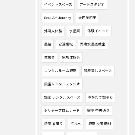
イベントスペース
アートスタジオ
Soul Art Journey
大西美和子
外国人体験
水墨画
体験イベント
墨絵
安達嵐松
栗庵水墨画教室
体験会
家族体験会
レンタルルーム銀座
銀座貸しスペース
銀座レンタルスタジオ
銀座 レンタルスペース
ゆかたで銀ぶら
ホリデープロムナード
銀座 中央通り
銀座 盆踊り
打ち水
銀座 交通規制