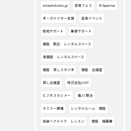
smashstudio_jp
音楽フェス
B-Spanner
オーガナイザー支援
音楽イベント
告知サポート
集客サポート
銀座 駅近 レンタルスペース
東銀座 レンタルスペース
銀座 貸しスタジオ
銀座 会議室
貸し会議室
株式会社LYST
ビジネスセミナー
亀川 賢治
セミナー開催
レンタルルーム 銀座
和装ヘアメイク レッスン
銀座 福羅庵