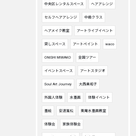
中央区レンタルスペース
ヘアアレンジ
セルフヘアアレンジ
中級クラス
ヘアメイク教室
アートライブイベント
貸しスペース
アートペイント
waco
ONISHI MIWAKO
全国ツアー
イベントスペース
アートスタジオ
Soul Art Journey
大西美和子
外国人体験
水墨画
体験イベント
墨絵
安達嵐松
栗庵水墨画教室
体験会
家族体験会