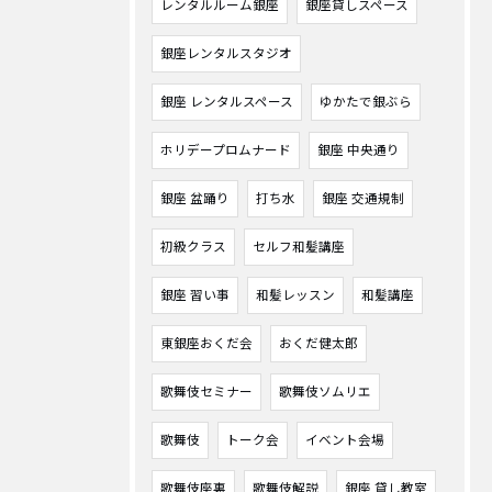
レンタルルーム銀座
銀座貸しスペース
銀座レンタルスタジオ
銀座 レンタルスペース
ゆかたで銀ぶら
ホリデープロムナード
銀座 中央通り
銀座 盆踊り
打ち水
銀座 交通規制
初級クラス
セルフ和髪講座
銀座 習い事
和髪レッスン
和髪講座
東銀座おくだ会
おくだ健太郎
歌舞伎セミナー
歌舞伎ソムリエ
歌舞伎
トーク会
イベント会場
歌舞伎座裏
歌舞伎解説
銀座 貸し教室