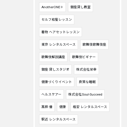
AnotherONE＋
銀座貸し教室
セルフ和髪レッスン
着物 ヘアセットレッスン
東京 レンタルスペース
歌舞伎歌舞伎座
歌舞伎解説講座
歌舞伎ビギナー
銀座 貸しスタジオ
株式会社栄幸
健康づくりイベント
良質な睡眠
ヘルスケアー
株式会社Soul-Succeed
髙師 優
健康
格安 レンタルスペース
駅近 レンタルスペース