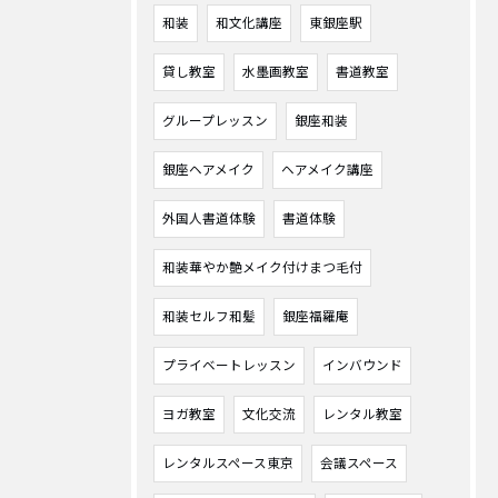
和装
和文化講座
東銀座駅
貸し教室
水墨画教室
書道教室
グループレッスン
銀座和装
銀座ヘアメイク
ヘアメイク講座
外国人書道体験
書道体験
和装華やか艶メイク付けまつ毛付
和装セルフ和髪
銀座福羅庵
プライベートレッスン
インバウンド
ヨガ教室
文化交流
レンタル教室
レンタルスペース東京
会議スペース