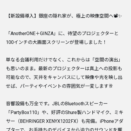
【新設備導入】銀座の隠れ家が、極上の映像空間へ📽️✨
​「AnotherONE＋GINZA」に、待望のプロジェクターと
100インチの大画面スクリーンが登場しました！
​単なる会議利用だけでなく、これからは「空間の演出」
も思いのまま。最新のプロジェクターは真上への投影も
可能なので、天井をキャンバスにして映像や光を映し出
せば、パーティやイベントの雰囲気が一変します🥂
​音響設備も万全です。JBLのBluetoothスピーカー
「PartyBox110」や、好評のShure製ハンドマイク、ミキ
サー（BEHRINGER XENYX1202FX）も完備。iPhoneアダ
プターで、お手持ちのデバイスから迫力のサウンドを響