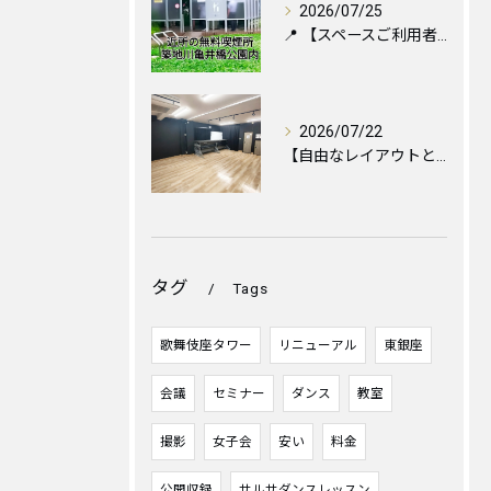
2026/07/25
📍 【スペースご利用者様へ】お近くの喫煙所のご案内と便利な設...
2026/07/22
【自由なレイアウトと心地よい空間づくりのために🪑✨】
タグ
Tags
歌舞伎座タワー
リニューアル
東銀座
会議
セミナー
ダンス
教室
撮影
女子会
安い
料金
公開収録
サルサダンスレッスン