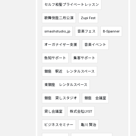
セルフ和髪プライベートレッスン
歌舞伎座二月公演
Zupi Fest
smashstudio_jp
音楽フェス
B-Spanner
オーガナイザー支援
音楽イベント
告知サポート
集客サポート
銀座 駅近 レンタルスペース
東銀座 レンタルスペース
銀座 貸しスタジオ
銀座 会議室
貸し会議室
株式会社LYST
ビジネスセミナー
亀川 賢治