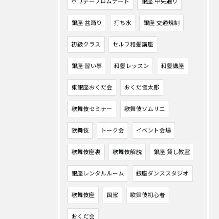
ホリデープロムナード
銀座 中央通り
銀座 盆踊り
打ち水
銀座 交通規制
初級クラス
セルフ和髪講座
銀座 習い事
和髪レッスン
和髪講座
東銀座おくだ会
おくだ健太郎
歌舞伎セミナー
歌舞伎ソムリエ
歌舞伎
トーク会
イベント会場
歌舞伎座裏
歌舞伎解説
銀座 貸し教室
銀座レンタルルーム
銀座ダンススタジオ
歌舞伎座
国宝
歌舞伎初心者
おくだ会