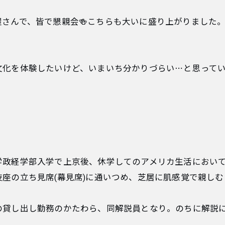
さんで、皆で懇親会🍻こちらも大いに盛り上がりました
化を体験したいけど、いまいち分かりづらい⋯と思ってい
学政経学部入学で上京後、休学してのアメリカ生活におい
座の立ち見席(幕見席)に通いつめ、芝居に肌感覚で親し
の貸し出し勤務のかたわら、同解説員となり。のちに解説