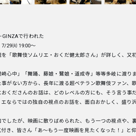
＋GINZAで行われた
9㈫ 19:00〜
を「歌舞伎ソムリエ・おくだ健太郎さん」が詳しく、又初
根崎心中」「舞踊、藤娘・鷺娘・道成寺」等等多岐に渡り
た事がない方から、長年に渡る超ベテラン歌舞伎ファン、
エおくださんのお話は、どのレベルの方にも、そう言う事
リエならではの独自の視点のお話を、面白おかしく、盛り
加でしたが、映画に散りばめられた、もう一つの視点や、
気付き、皆さん「あ～もう一度映画を見たくなった！」と