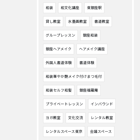
和装
和文化講座
東銀座駅
貸し教室
水墨画教室
書道教室
グループレッスン
銀座和装
銀座ヘアメイク
ヘアメイク講座
外国人書道体験
書道体験
和装華やか艶メイク付けまつ毛付
和装セルフ和髪
銀座福羅庵
プライベートレッスン
インバウンド
ヨガ教室
文化交流
レンタル教室
レンタルスペース東京
会議スペース