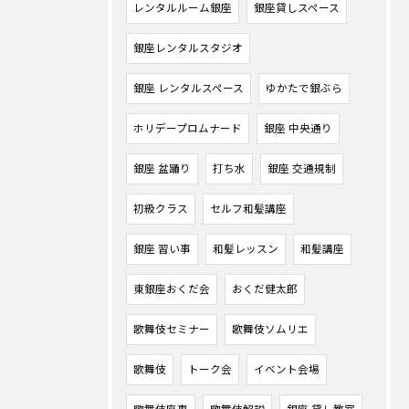
レンタルルーム銀座
銀座貸しスペース
銀座レンタルスタジオ
銀座 レンタルスペース
ゆかたで銀ぶら
ホリデープロムナード
銀座 中央通り
銀座 盆踊り
打ち水
銀座 交通規制
初級クラス
セルフ和髪講座
銀座 習い事
和髪レッスン
和髪講座
東銀座おくだ会
おくだ健太郎
歌舞伎セミナー
歌舞伎ソムリエ
歌舞伎
トーク会
イベント会場