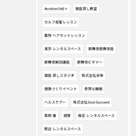
AnotherONE＋
銀座貸し教室
セルフ和髪レッスン
着物 ヘアセットレッスン
東京 レンタルスペース
歌舞伎歌舞伎座
歌舞伎解説講座
歌舞伎ビギナー
銀座 貸しスタジオ
株式会社栄幸
健康づくりイベント
良質な睡眠
ヘルスケアー
株式会社Soul-Succeed
髙師 優
健康
格安 レンタルスペース
駅近 レンタルスペース