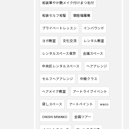
和装華やか艶メイク付けまつ毛付
和装セルフ和髪
銀座福羅庵
プライベートレッスン
インバウンド
ヨガ教室
文化交流
レンタル教室
レンタルスペース東京
会議スペース
中央区レンタルスペース
ヘアアレンジ
セルフヘアアレンジ
中級クラス
ヘアメイク教室
アートライブイベント
貸しスペース
アートペイント
waco
ONISHI MIWAKO
全国ツアー