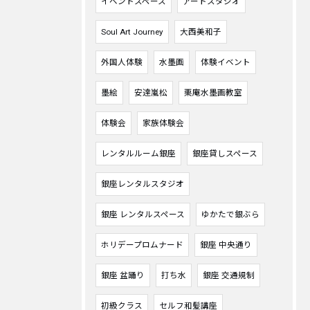
イベントスペース
アートスタジオ
Soul Art Journey
大西美和子
外国人体験
水墨画
体験イベント
墨絵
安達嵐松
栗庵水墨画教室
体験会
家族体験会
レンタルルーム銀座
銀座貸しスペース
銀座レンタルスタジオ
銀座 レンタルスペース
ゆかたで銀ぶら
ホリデープロムナード
銀座 中央通り
銀座 盆踊り
打ち水
銀座 交通規制
初級クラス
セルフ和髪講座