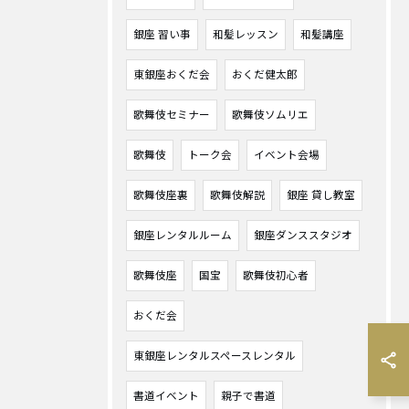
銀座 習い事
和髪レッスン
和髪講座
東銀座おくだ会
おくだ健太郎
歌舞伎セミナー
歌舞伎ソムリエ
歌舞伎
トーク会
イベント会場
歌舞伎座裏
歌舞伎解説
銀座 貸し教室
銀座レンタルルーム
銀座ダンススタジオ
歌舞伎座
国宝
歌舞伎初心者
おくだ会
東銀座レンタルスペースレンタル
書道イベント
親子で書道