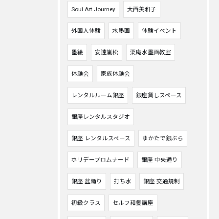
Soul Art Journey
大西美和子
外国人体験
水墨画
体験イベント
墨絵
安達嵐松
栗庵水墨画教室
体験会
家族体験会
レンタルルーム銀座
銀座貸しスペース
銀座レンタルスタジオ
銀座 レンタルスペース
ゆかたで銀ぶら
ホリデープロムナード
銀座 中央通り
銀座 盆踊り
打ち水
銀座 交通規制
初級クラス
セルフ和髪講座