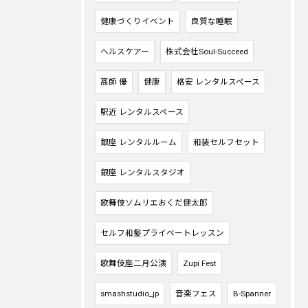
健康づくりイベント
良質な睡眠
ヘルスケアー
株式会社Soul-Succeed
髙師 優
健康
格安 レンタルスペース
駅近 レンタルスペース
銀座 レンタルルーム
和装セルフセット
銀座 レンタルスタジオ
歌舞伎ソムリエおくだ健太郎
セルフ和髪プライベートレッスン
歌舞伎座二月公演
Zupi Fest
smashstudio_jp
音楽フェス
B-Spanner