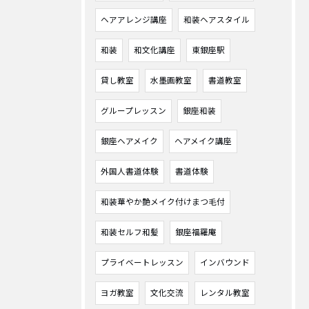
ヘアアレンジ講座
和装ヘアスタイル
和装
和文化講座
東銀座駅
貸し教室
水墨画教室
書道教室
グループレッスン
銀座和装
銀座ヘアメイク
ヘアメイク講座
外国人書道体験
書道体験
和装華やか艶メイク付けまつ毛付
和装セルフ和髪
銀座福羅庵
プライベートレッスン
インバウンド
ヨガ教室
文化交流
レンタル教室