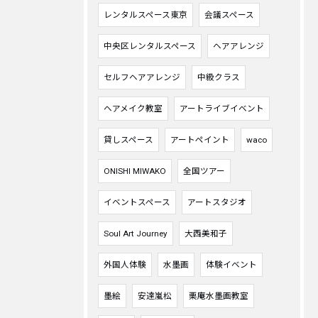
レンタルスペース東京
会議スペース
中央区レンタルスペース
ヘアアレンジ
セルフヘアアレンジ
中級クラス
ヘアメイク教室
アートライブイベント
貸しスペース
アートペイント
waco
ONISHI MIWAKO
全国ツアー
イベントスペース
アートスタジオ
Soul Art Journey
大西美和子
外国人体験
水墨画
体験イベント
墨絵
安達嵐松
栗庵水墨画教室