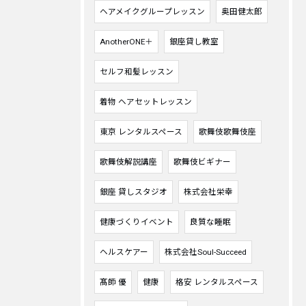
ヘアメイクグループレッスン
奥田健太郎
AnotherONE＋
銀座貸し教室
セルフ和髪レッスン
着物 ヘアセットレッスン
東京 レンタルスペース
歌舞伎歌舞伎座
歌舞伎解説講座
歌舞伎ビギナー
銀座 貸しスタジオ
株式会社栄幸
健康づくりイベント
良質な睡眠
ヘルスケアー
株式会社Soul-Succeed
髙師 優
健康
格安 レンタルスペース