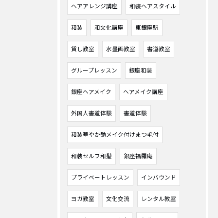
ヘアアレンジ講座
和装ヘアスタイル
和装
和文化講座
東銀座駅
貸し教室
水墨画教室
書道教室
グループレッスン
銀座和装
銀座ヘアメイク
ヘアメイク講座
外国人書道体験
書道体験
和装華やか艶メイク付けまつ毛付
和装セルフ和髪
銀座福羅庵
プライベートレッスン
インバウンド
ヨガ教室
文化交流
レンタル教室