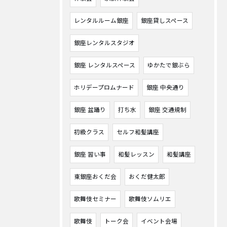
レンタルルーム銀座
銀座貸しスペース
銀座レンタルスタジオ
銀座 レンタルスペース
ゆかたで銀ぶら
ホリデープロムナード
銀座 中央通り
銀座 盆踊り
打ち水
銀座 交通規制
初級クラス
セルフ和髪講座
銀座 習い事
和髪レッスン
和髪講座
東銀座おくだ会
おくだ健太郎
歌舞伎セミナー
歌舞伎ソムリエ
歌舞伎
トーク会
イベント会場