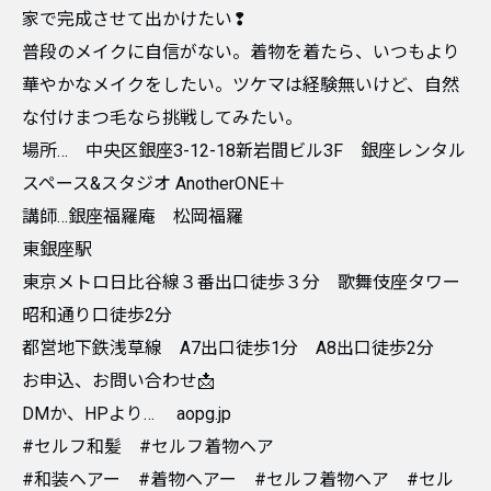
家で完成させて出かけたい❢
普段のメイクに自信がない。着物を着たら、いつもより
華やかなメイクをしたい。ツケマは経験無いけど、自然
な付けまつ毛なら挑戦してみたい。
場所… 中央区銀座3-12-18新岩間ビル3F 銀座レンタル
スペース&スタジオ AnotherONE＋
講師…銀座福羅庵 松岡福羅
東銀座駅
東京メトロ日比谷線３番出口徒歩３分 歌舞伎座タワー
昭和通り口徒歩2分
都営地下鉄浅草線 A7出口徒歩1分 A8出口徒歩2分
お申込、お問い合わせ📩
DMか、HPより… aopg.jp
#セルフ和髪 #セルフ着物ヘア
#和装ヘアー #着物ヘアー #セルフ着物ヘア #セル