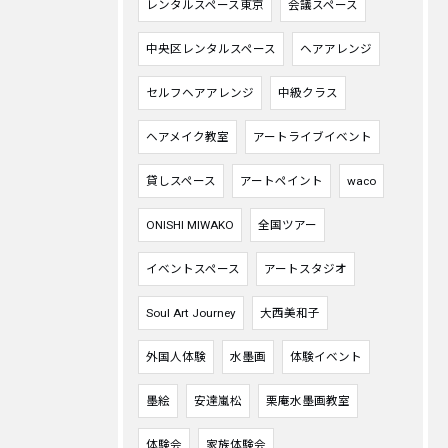
レンタルスペース東京
会議スペース
中央区レンタルスペース
ヘアアレンジ
セルフヘアアレンジ
中級クラス
ヘアメイク教室
アートライブイベント
貸しスペース
アートペイント
waco
ONISHI MIWAKO
全国ツアー
イベントスペース
アートスタジオ
Soul Art Journey
大西美和子
外国人体験
水墨画
体験イベント
墨絵
安達嵐松
栗庵水墨画教室
体験会
家族体験会