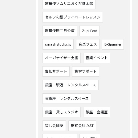
歌舞伎ソムリエおくだ健太郎
セルフ和髪プライベートレッスン
歌舞伎座二月公演
Zupi Fest
smashstudio_jp
音楽フェス
B-Spanner
オーガナイザー支援
音楽イベント
告知サポート
集客サポート
銀座 駅近 レンタルスペース
東銀座 レンタルスペース
銀座 貸しスタジオ
銀座 会議室
貸し会議室
株式会社LYST