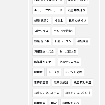
銀座 レンタルスペース
ゆかたで銀ぶら
ホリデープロムナード
銀座 中央通り
銀座 盆踊り
打ち水
銀座 交通規制
初級クラス
セルフ和髪講座
銀座 習い事
和髪レッスン
和髪講座
東銀座おくだ会
おくだ健太郎
歌舞伎セミナー
歌舞伎ソムリエ
歌舞伎
トーク会
イベント会場
歌舞伎座裏
歌舞伎解説
銀座 貸し教室
銀座レンタルルーム
銀座ダンススタジオ
歌舞伎座
国宝
歌舞伎初心者