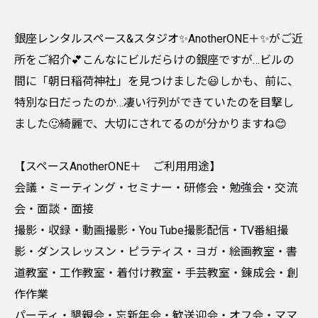
銀座レンタルスペース&スタジオ✨AnotherONE＋✨がご近
所をご紹介💕こんなにビルだらけの銀座ですが…ビルの
間に「朝日稲荷神社」を見つけました😃しかも、前に、
特別な日だったのか…凄い行列ができていたのを目撃し
ました🙂綺麗で、大切にされてるのが分かりますね😊
【スペースAnotherONE＋ ご利用用途】
会議・ミーティング・セミナー・研修会・勉強会・交流
会・面談・面接
撮影・収録・動画撮影・You Tube撮影配信・TV番組撮
影・ダンスレッスン・ピラティス・ヨガ・絵画教室・書
道教室・工作教室・着付け教室・手芸教室・錬成会・創
作作業
パーティ・懇親会・忘新年会・歓送迎会・オフ会・ママ