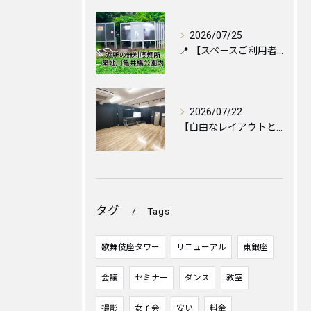
2026/07/25
📍 【スペースご利用者様へ】お近くの喫煙所のご案内と便利な設...
2026/07/22
【自由なレイアウトと心地よい空間づくりのために🪑✨】
タグ
Tags
歌舞伎座タワー
リニューアル
東銀座
会議
セミナー
ダンス
教室
撮影
女子会
安い
料金