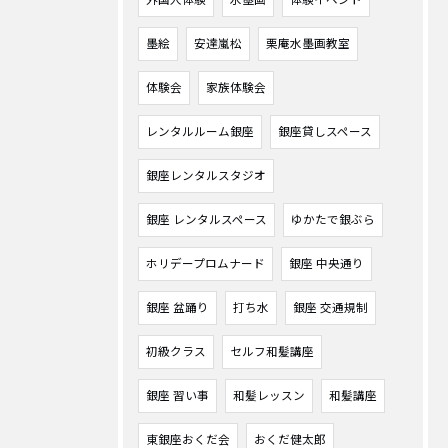
外国人体験
水墨画
体験イベント
墨絵
安達嵐松
栗庵水墨画教室
体験会
家族体験会
レンタルルーム銀座
銀座貸しスペース
銀座レンタルスタジオ
銀座 レンタルスペース
ゆかたで銀ぶら
ホリデープロムナード
銀座 中央通り
銀座 盆踊り
打ち水
銀座 交通規制
初級クラス
セルフ和髪講座
銀座 習い事
和髪レッスン
和髪講座
東銀座おくだ会
おくだ健太郎