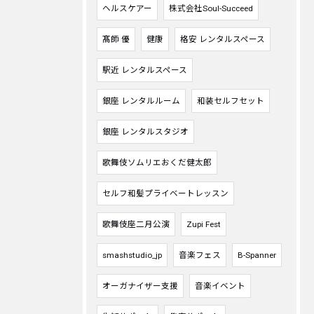
ヘルスケアー
株式会社Soul-Succeed
髙師 優
健康
格安 レンタルスペース
駅近 レンタルスペース
銀座 レンタルルーム
和装セルフセット
銀座 レンタルスタジオ
歌舞伎ソムリエおくだ健太郎
セルフ和髪プライベートレッスン
歌舞伎座二月公演
Zupi Fest
smashstudio_jp
音楽フェス
B-Spanner
オーガナイザー支援
音楽イベント