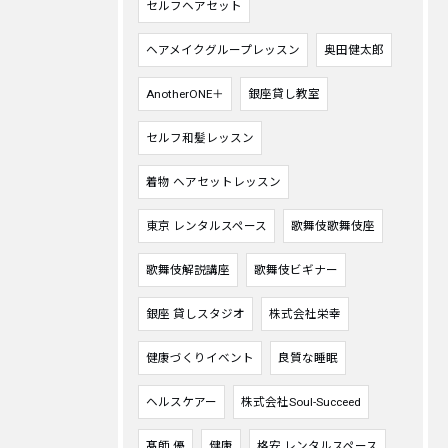
セルフヘアセット
ヘアメイクグループレッスン
奥田健太郎
AnotherONE＋
銀座貸し教室
セルフ和髪レッスン
着物 ヘアセットレッスン
東京 レンタルスペース
歌舞伎歌舞伎座
歌舞伎解説講座
歌舞伎ビギナー
銀座 貸しスタジオ
株式会社栄幸
健康づくりイベント
良質な睡眠
ヘルスケアー
株式会社Soul-Succeed
髙師 優
健康
格安 レンタルスペース