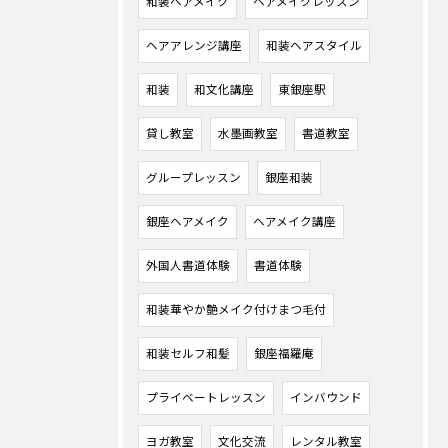
和装ヘアメイク
ヘアメイクレッスン
ヘアアレンジ講座
和装ヘアスタイル
和装
和文化講座
東銀座駅
貸し教室
水墨画教室
書道教室
グループレッスン
銀座和装
銀座ヘアメイク
ヘアメイク講座
外国人書道体験
書道体験
和装華やか艶メイク付けまつ毛付
和装セルフ和髪
銀座福羅庵
プライベートレッスン
インバウンド
ヨガ教室
文化交流
レンタル教室