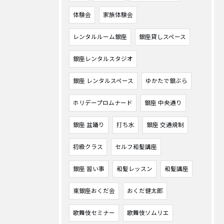
体験会
家族体験会
レンタルルーム銀座
銀座貸しスペース
銀座レンタルスタジオ
銀座 レンタルスペース
ゆかたで銀ぶら
ホリデープロムナード
銀座 中央通り
銀座 盆踊り
打ち水
銀座 交通規制
初級クラス
セルフ和髪講座
銀座 習い事
和髪レッスン
和髪講座
東銀座おくだ会
おくだ健太郎
歌舞伎セミナー
歌舞伎ソムリエ